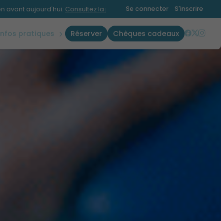
plannings
Se connecter
S'inscrire
Consultez la page horaires.
Aucun horaire m
accès &
contact
infos pratiques
réserver
chèques cadeaux
règles