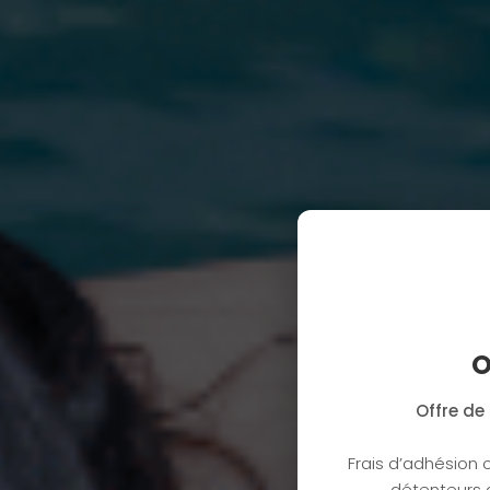
O
Offre de 
Frais d’adhésion o
détenteurs d