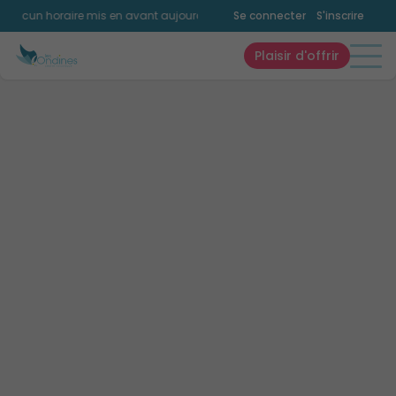
ucun horaire mis en avant aujourd'hui.
Consultez la page horaires.
Se connecter
S'inscrire
Plaisir d'offrir