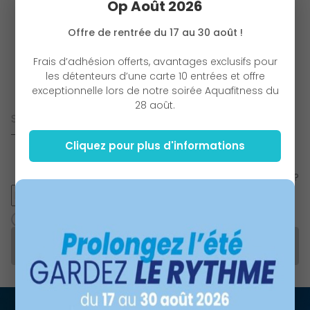
Op Août 2026
Offre de rentrée du 17 au 30 août !
Frais d’adhésion offerts, avantages exclusifs pour
Vous avez déjà un compte ?
les détenteurs d’une carte 10 entrées et offre
Connectez-vous !
exceptionnelle lors de notre soirée Aquafitness du
Adresse mail
28 août.
Cliquez pour plus d'informations
Mot de passe
Mot de passe oublié ?
Se souvenir de moi (30j)